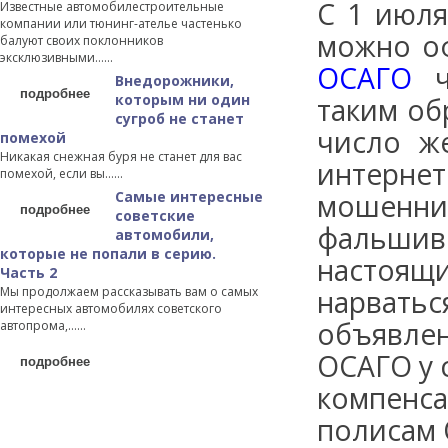
С 1 июля
Известные автомобилестроительные
компании или тюнинг-ателье частенько
можно о
балуют своих поклонников
эксклюзивными…...
ОСАГО
че
Внедорожники,
подробнее
которым ни один
таким об
сугроб не станет
число ж
помехой
Никакая снежная буря не станет для вас
интернет
помехой, если вы…...
Самые интересные
мошенн
подробнее
советские
фальшив
автомобили,
которые не попали в серию.
настоя
Часть 2
Мы продолжаем рассказывать вам о самых
нарватьс
интересных автомобилях советского
объявле
автопрома,…...
ОСАГО у 
подробнее
компенс
полисам 