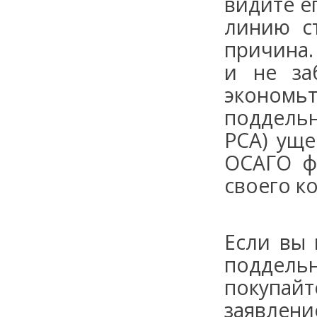
видите е
линию с
причина.
и не за
экономь
поддель
РСА) уще
ОСАГО ф
своего к
Если вы 
поддел
покупайт
заявлени