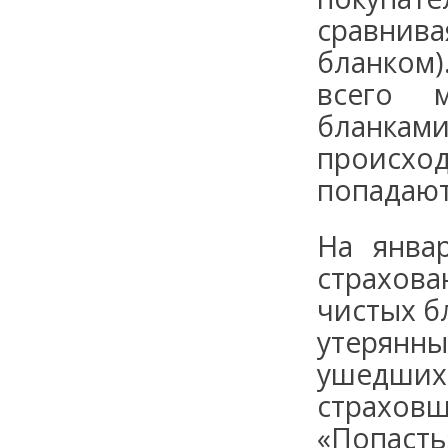
сравни
бланко
всего 
бланкам
происхо
попадают
На янва
страхова
чистых б
утерян
ушедши
страхо
«Попаст