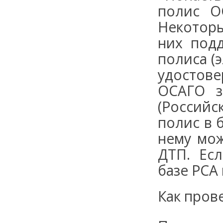
полис О
Некоторы
них под
полиса (
удостов
ОСАГО з
(Россий
полис в 
нему мо
ДТП. Ес
базе РСА
Как пров