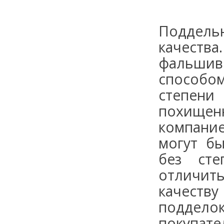
Поддель
качества
фальшив
способ
степени
похище
компани
могут б
без ст
отличит
качеств
поддело
покупат