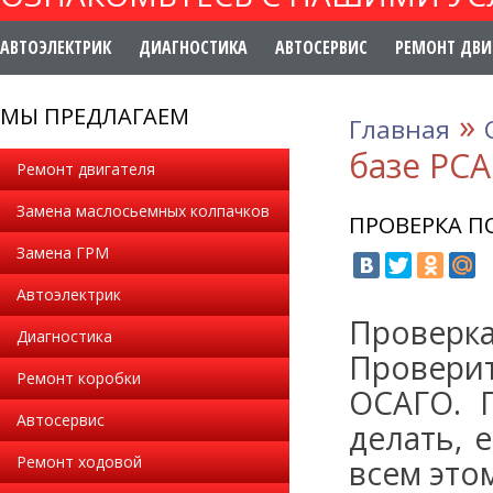
АВТОЭЛЕКТРИК
ДИАГНОСТИКА
АВТОСЕРВИС
РЕМОНТ ДВИ
МЫ ПРЕДЛАГАЕМ
»
Главная
базе РСА
Ремонт двигателя
Замена маслосьемных колпачков
ПРОВЕРКА ПО
Замена ГРМ
Автоэлектрик
Провер
Диагностика
Провери
Ремонт коробки
ОСАГО. 
Автосервис
делать, 
Ремонт ходовой
всем это