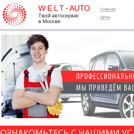
W E L T - AUTO
Главная
Твой автосервис
Цены
в Москве
ОЗНАКОМЬТЕСЬ С НАШИМИ УС