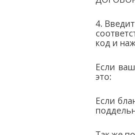
4. Введи
соответс
код и на
Если ваш
это:
Если бла
поддель
Так же п