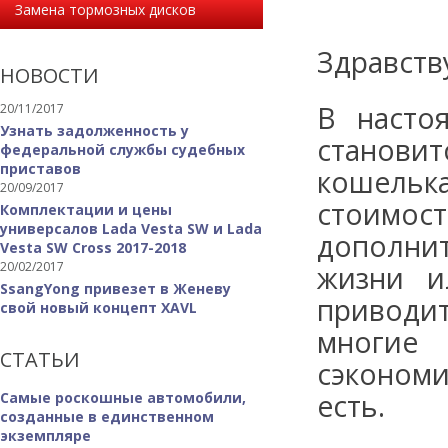
Замена тормозных дисков
Здравств
НОВОСТИ
В насто
20/11/2017
Узнать задолженность у
станови
федеральной службы судебных
приставов
кошель
20/09/2017
стоим
Комплектации и цены
универсалов Lada Vesta SW и Lada
дополнит
Vesta SW Cross 2017-2018
20/02/2017
жизни и
SsangYong привезет в Женеву
приводи
свой новый концепт XAVL
многие
СТАТЬИ
сэконом
есть.
Самые роскошные автомобили,
созданные в единственном
экземпляре