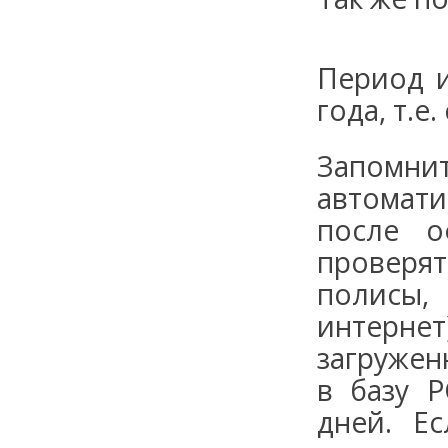
Период и
года, т.е
Запом
автомати
после о
проверя
полисы
интерн
загружен
в базу 
дней. Е