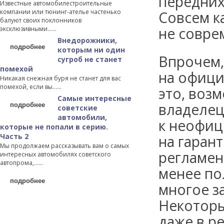
передних
Известные автомобилестроительные
компании или тюнинг-ателье частенько
Совсем к
балуют своих поклонников
не совре
эксклюзивными…...
Внедорожники,
подробнее
которым ни один
Впрочем,
сугроб не станет
помехой
на офици
Никакая снежная буря не станет для вас
помехой, если вы…...
это, возм
Самые интересные
подробнее
владелец
советские
автомобили,
к неофиц
которые не попали в серию.
Часть 2
на гаран
Мы продолжаем рассказывать вам о самых
регламен
интересных автомобилях советского
автопрома,…...
менее по
подробнее
многое з
Некоторы
даже в р