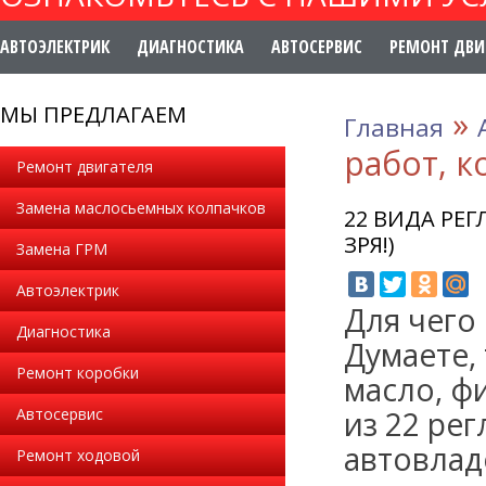
АВТОЭЛЕКТРИК
ДИАГНОСТИКА
АВТОСЕРВИС
РЕМОНТ ДВИ
МЫ ПРЕДЛАГАЕМ
»
Главная
работ, к
Ремонт двигателя
Замена маслосьемных колпачков
22 ВИДА РЕ
ЗРЯ!)
Замена ГРМ
Автоэлектрик
Для чего
Диагностика
Думаете,
Ремонт коробки
масло, ф
Автосервис
из 22 ре
автовлад
Ремонт ходовой