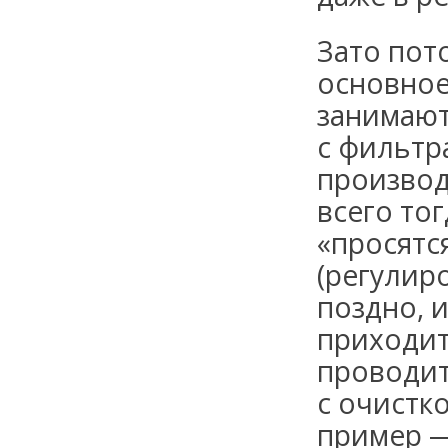
Зато пото
основное
занимают
с фильтр
производ
всего тог
«просятс
(регулир
поздно, 
приходит
проводит
с очистк
пример —