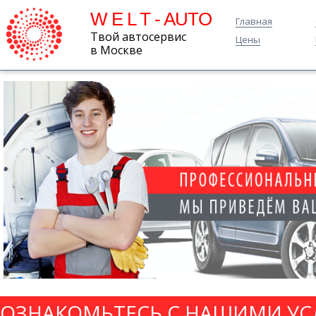
W E L T - AUTO
Главная
Твой автосервис
Цены
в Москве
ОЗНАКОМЬТЕСЬ С НАШИМИ УС