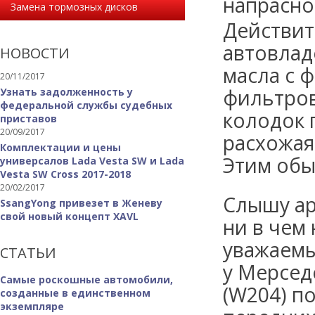
напрасно
Замена тормозных дисков
Действит
автовлад
НОВОСТИ
масла с 
20/11/2017
фильтров
Узнать задолженность у
федеральной службы судебных
колодок 
приставов
20/09/2017
расхожая
Комплектации и цены
Этим обы
универсалов Lada Vesta SW и Lada
Vesta SW Cross 2017-2018
20/02/2017
Слышу ар
SsangYong привезет в Женеву
свой новый концепт XAVL
ни в чем 
уважаемы
СТАТЬИ
у Мерсед
Самые роскошные автомобили,
(W204) п
созданные в единственном
экземпляре