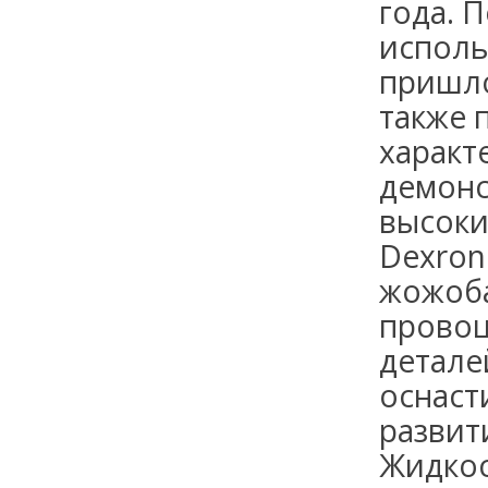
года. 
исполь
пришло
также 
характ
демонс
высоки
Dexron
жожоба
провоц
детале
оснаст
развит
Жидкос