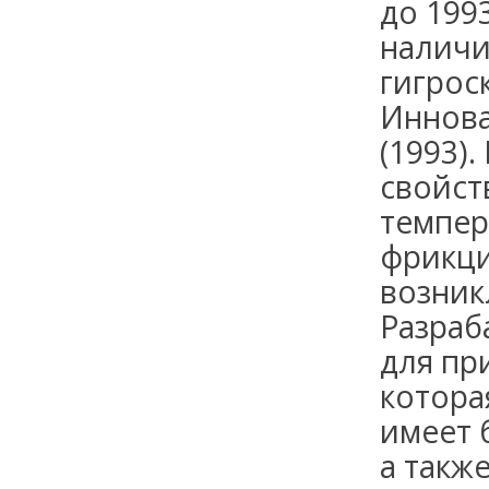
до 199
наличи
гигрос
Иннова
(1993)
свойст
темпер
фрикци
возник
Разраб
для пр
котора
имеет 
а такж