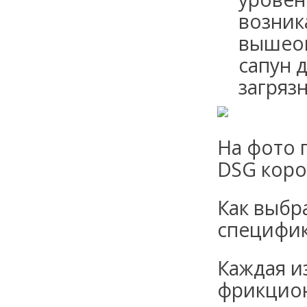
возник
вышеоп
сапун 
загряз
На фото 
DSG коро
Как выбр
специфик
Каждая и
фрикцион