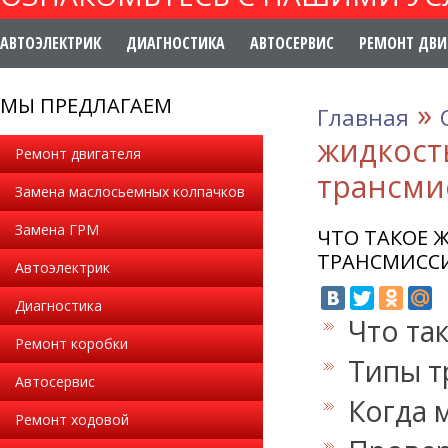
АВТОЭЛЕКТРИК
ДИАГНОСТИКА
АВТОСЕРВИС
РЕМОНТ ДВИ
МЫ ПРЕДЛАГАЕМ
»
Главная
жидкост
Ремонт двигателя
трансми
Замена маслосьемных колпачков
Замена ГРМ
ЧТО ТАКОЕ 
ТРАНСМИСС
Автоэлектрик
Диагностика
Что 
Ремонт коробки
Типы т
Автосервис
Когда 
Ремонт ходовой