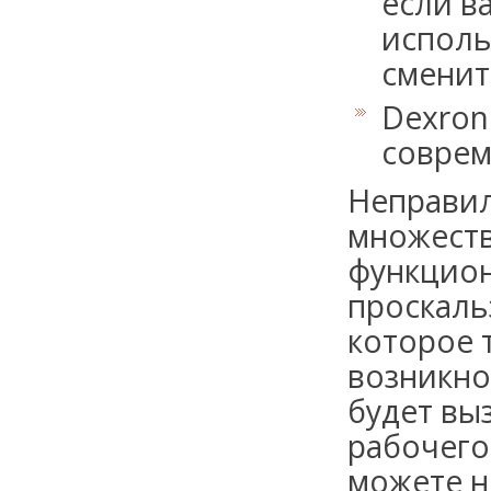
если в
исполь
смените
Dexron 
соврем
Неправил
множеств
функцион
проскаль
которое 
возникно
будет вы
рабочего
можете н