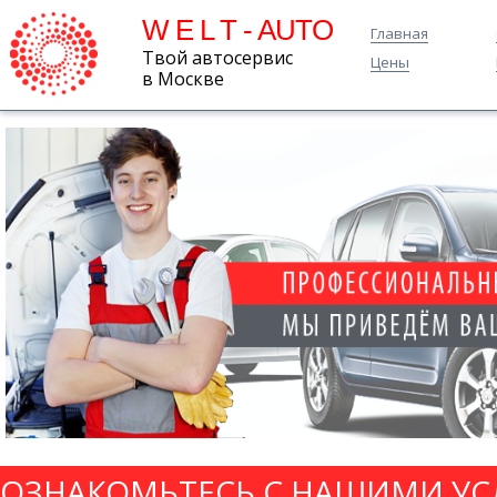
W E L T - AUTO
Главная
Твой автосервис
Цены
в Москве
ОЗНАКОМЬТЕСЬ С НАШИМИ УС