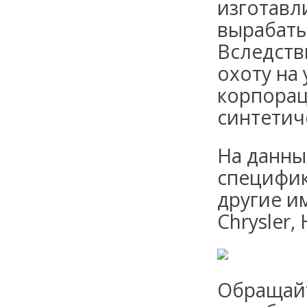
изготавл
вырабаты
Вследств
охоту на
корпорац
синтетич
На данны
специфик
другие и
Chrysler,
Обращайт