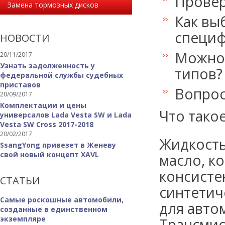
Провер
Замена тормозных дисков
Как вы
специф
НОВОСТИ
Можно 
20/11/2017
Узнать задолженность у
типов?
федеральной службы судебных
приставов
Вопрос
20/09/2017
Комплектации и цены
Что тако
универсалов Lada Vesta SW и Lada
Vesta SW Cross 2017-2018
20/02/2017
Жидкость
SsangYong привезет в Женеву
свой новый концепт XAVL
масло, к
консисте
СТАТЬИ
синтетич
Самые роскошные автомобили,
для авто
созданные в единственном
экземпляре
Трансмис