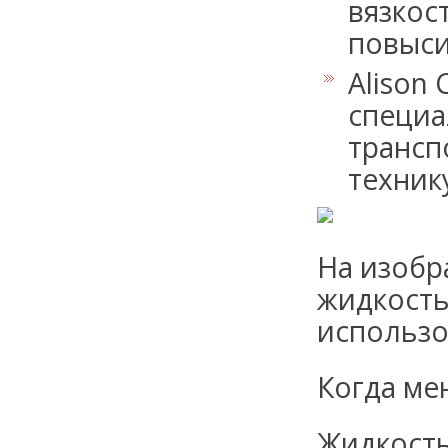
вязкос
повыси
Alison 
специа
трансп
техник
На изобр
жидкость
использо
Когда ме
Жидкость