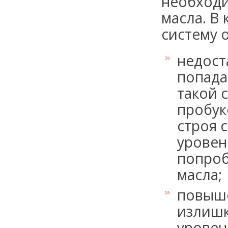
необходи
масла. В
систему 
недост
попада
такой 
пробук
строя 
уровен
попроб
масла;
повыше
излишк
уровен