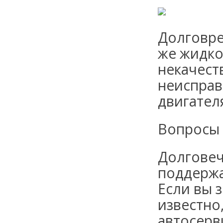
Долговре
же жидко
некачест
неисправ
двигател
Вопросы 
Долговеч
поддержа
Если вы з
известно
автосерв