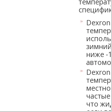
температ
специфик
Dexron 
темпер
исполь
зимний
ниже -
автомо
Dexron 
темпер
местно
частые
что жи