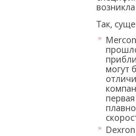
возникла 
Так, сущ
Merco
прошло
прибли
могут 
отличи
компан
первая
плавно
скорос
Dexron