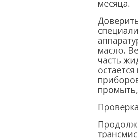
месяца.
Доверить
специали
аппарату
масло. В
часть жи
остается
приборов
промыть,
Проверка
Продолжи
трансмис