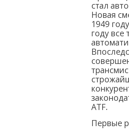
стал авт
Новая см
1949 году
году все
автомати
Впоследс
соверше
трансмис
строжайш
конкурен
законода
ATF.
Первые р