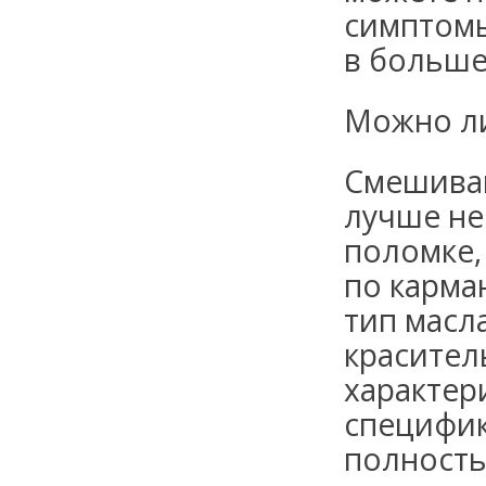
симптомы
в больше
Можно ли
Смешиван
лучше не
поломке,
по карма
тип масл
красител
характер
специфик
полность