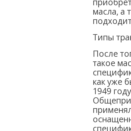
приобрет
масла, а
подходит
Типы тра
После тог
такое ма
специфик
как уже 
1949 году
Общеприн
применял
оснащенн
специфик