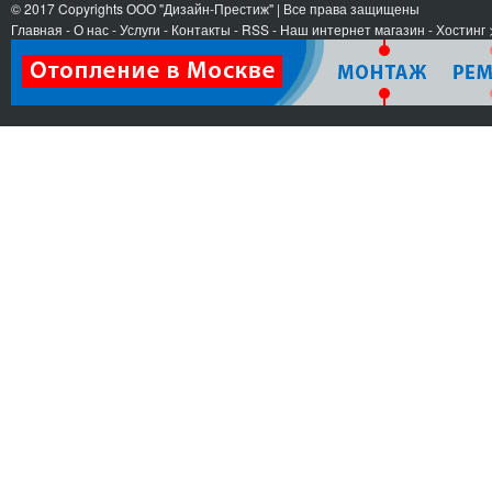
© 2017 Copyrights
ООО "Дизайн-Престиж"
| Все права защищены
Главная
-
О нас
-
Услуги
-
Контакты
- RSS
-
Наш интернет магазин
-
Хостинг