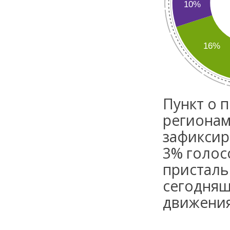
Пункт о 
регионам
зафиксир
3% голос
присталь
сегодняш
движения