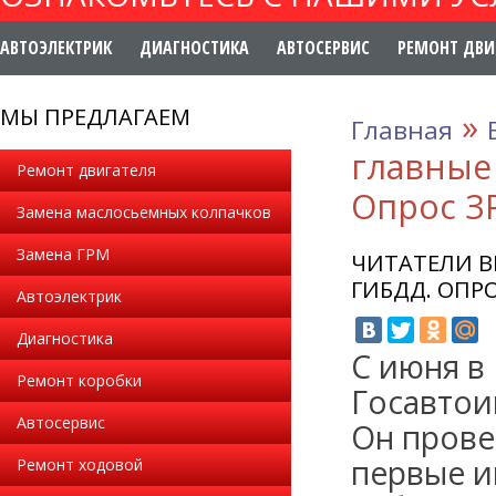
АВТОЭЛЕКТРИК
ДИАГНОСТИКА
АВТОСЕРВИС
РЕМОНТ ДВИ
МЫ ПРЕДЛАГАЕМ
»
Главная
главные
Ремонт двигателя
Опрос З
Замена маслосьемных колпачков
Замена ГРМ
ЧИТАТЕЛИ В
ГИБДД. ОПРО
Автоэлектрик
Диагностика
С июня в
Ремонт коробки
Госавтои
Автосервис
Он прове
первые ин
Ремонт ходовой