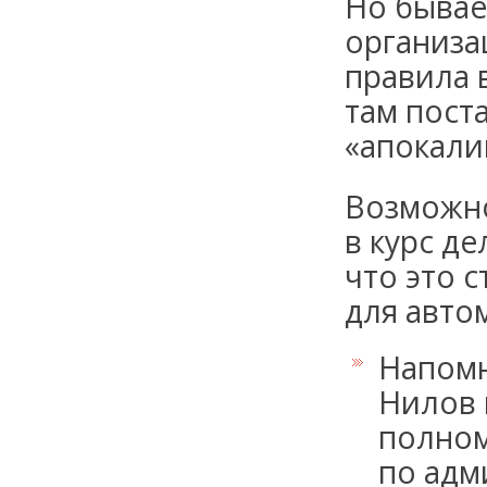
Но бывае
организа
правила 
там пост
«апокали
В
озможно
в курс д
что это 
для авто
Напомн
Нилов 
полно
по адм