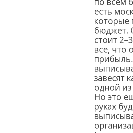
по всем 
есть мос
которые 
бюджет. 
стоит 2–
все, что
прибыль.
выписыв
завесят к
одной из
Но это е
руках бу
выписыва
организа