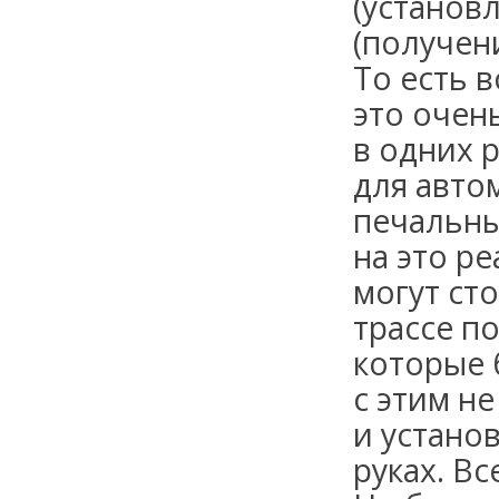
(установ
(получен
То есть в
это очен
в одних 
для авто
печальны
на это р
могут сто
трассе по
которые 
с этим н
и установ
руках.
Вс