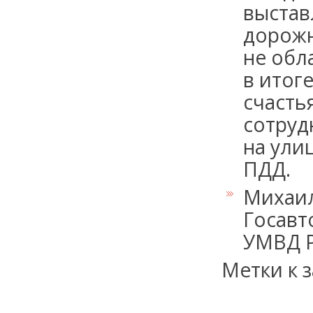
выстав
дорожн
не обл
в итог
счасть
сотруд
на ули
ПДД.
Михаил
Госавт
УМВД Р
Метки к з