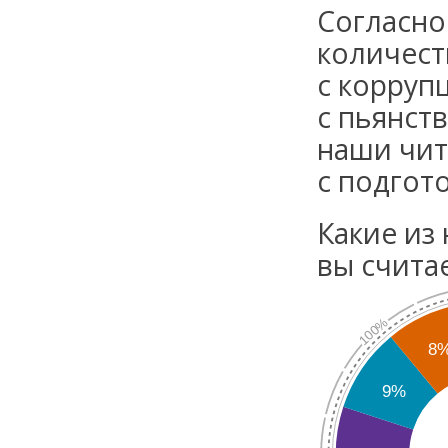
Согласно
количест
с корруп
с пьянст
наши чит
с подгот
Какие из
вы счита