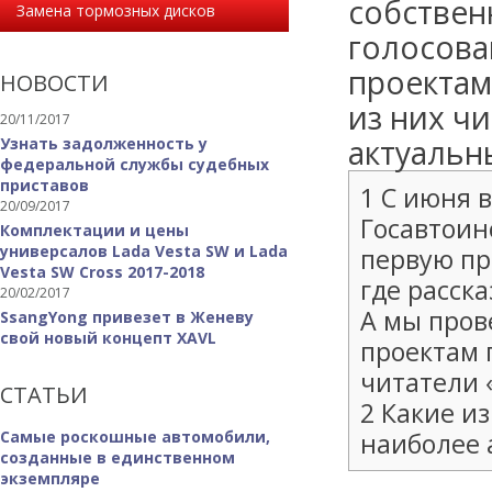
собствен
Замена тормозных дисков
голосова
проектам
НОВОСТИ
из них ч
20/11/2017
актуальн
Узнать задолженность у
федеральной службы судебных
приставов
1 С июня 
20/09/2017
Госавтоин
Комплектации и цены
универсалов Lada Vesta SW и Lada
первую пр
Vesta SW Cross 2017-2018
где расска
20/02/2017
А мы пров
SsangYong привезет в Женеву
свой новый концепт XAVL
проектам 
читатели 
СТАТЬИ
2 Какие и
Самые роскошные автомобили,
наиболее 
созданные в единственном
экземпляре