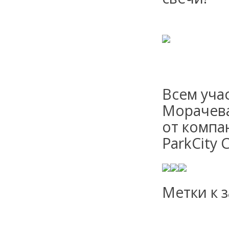
Всем уча
Морачева
от компан
ParkCity 
Метки к з