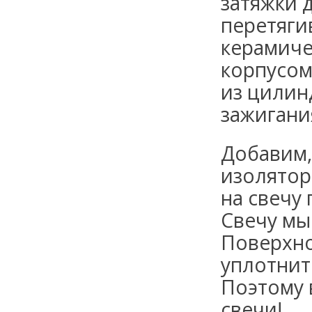
затяжки 
перетяги
керамиче
корпусом
из цилин
зажигани
Добавим,
изолятор
на свечу
Свечу мы
Поверхно
уплотнит
Поэтому 
свечи!