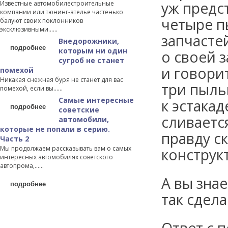
уж предс
Известные автомобилестроительные
компании или тюнинг-ателье частенько
четыре п
балуют своих поклонников
эксклюзивными…...
запчасте
Внедорожники,
подробнее
которым ни один
о своей з
сугроб не станет
и говори
помехой
Никакая снежная буря не станет для вас
три пыль
помехой, если вы…...
Самые интересные
к эстакад
подробнее
советские
сливаетс
автомобили,
которые не попали в серию.
правду с
Часть 2
Мы продолжаем рассказывать вам о самых
конструк
интересных автомобилях советского
автопрома,…...
А вы знае
подробнее
так сдел