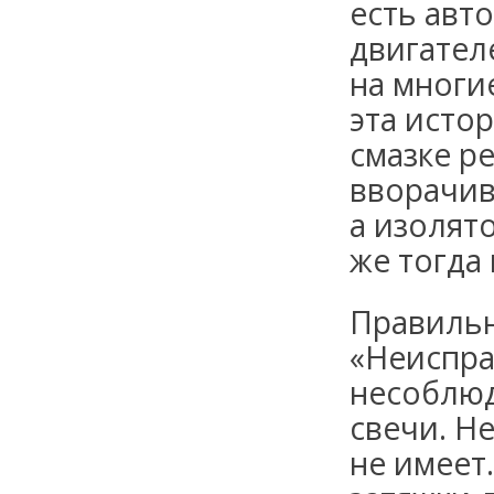
есть авт
двигател
на многи
эта исто
смазке р
вворачив
а изолят
же тогда
Правильн
«Неиспра
несоблюд
свечи. Н
не имеет