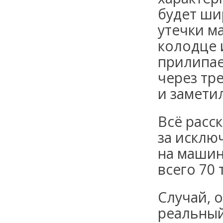
будет шир
утечки м
колодце 
прилипает
через тр
и замети
Всё расс
за исклю
на машин
всего 70
Случай, 
реальный