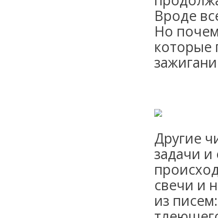
продолжа
Вроде вс
Но почем
которые 
зажигани
Другие ч
задачи и
происход
свечи и 
из писем
тлеющего