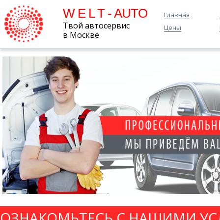
W E L T - AUTO
Главная
Твой автосервис
Цены
в Москве
ОЗНАКОМЬТЕСЬ С НАШИМИ УС