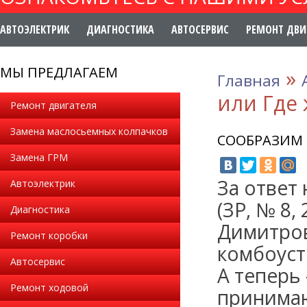
АВТОЭЛЕКТРИК
ДИАГНОСТИКА
АВТОСЕРВИС
РЕМОНТ ДВИ
МЫ ПРЕДЛАГАЕМ
»
Главная
или Где 
Ремонт двигателя
Замена маслосьемных колпачков
СООБРАЗИМ З
Замена ГРМ
За ответ 
Автоэлектрик
(ЗР, № 8,
Диагностика
Димитров
Ремонт коробки
комбоустр
Автосервис
А теперь
Ремонт ходовой
принимаю