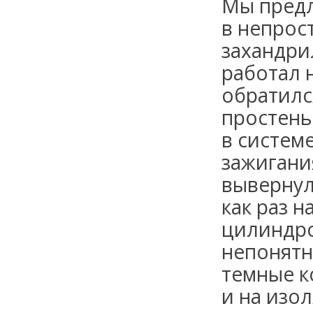
Мы предл
в непрос
захандри
работал 
обратилс
простень
в систем
зажигани
вывернул 
как раз н
цилиндро
непонятн
темные к
и на изол