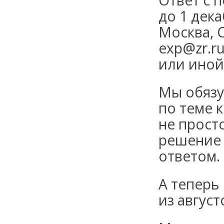
Ответ с 
до 1 дека
Москва, С
exp@zr.r
или иной
Мы обязу
по теме 
не прост
решение 
ответом.
А теперь
из авгус