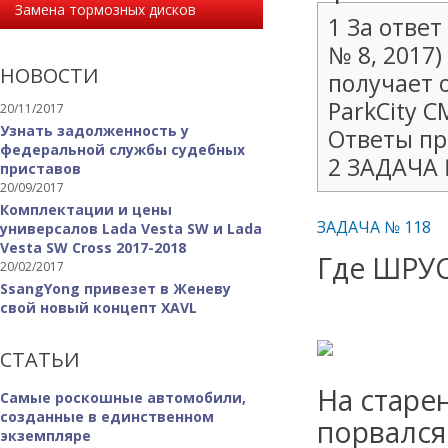
Замена тормозных дисков
1 За ответ
№ 8, 2017
НОВОСТИ
получает о
ParkCity 
20/11/2017
Узнать задолженность у
Ответы пр
федеральной службы судебных
2 ЗАДАЧА 
приставов
20/09/2017
Комплектации и цены
ЗАДАЧА № 118
универсалов Lada Vesta SW и Lada
Vesta SW Cross 2017-2018
Где ШРУ
20/02/2017
SsangYong привезет в Женеву
свой новый концепт XAVL
СТАТЬИ
На старе
Самые роскошные автомобили,
созданные в единственном
порвался
экземпляре