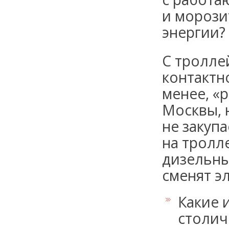
и морози
энергии?
С тролле
контактно
менее, «
Москвы, 
не закуп
на тролл
дизельны
сменят э
Какие 
столич