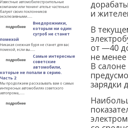
дорабаты
Известные автомобилестроительные
компании или тюнинг-ателье частенько
и жителе
балуют своих поклонников
эксклюзивными…...
Внедорожники,
подробнее
В текуще
которым ни один
сугроб не станет
электроб
помехой
Никакая снежная буря не станет для вас
от —40 д
помехой, если вы…...
не менее 
Самые интересные
подробнее
советские
В салоне
автомобили,
которые не попали в серию.
предусмо
Часть 2
зарядки 
Мы продолжаем рассказывать вам о самых
интересных автомобилях советского
автопрома,…...
Наибольш
подробнее
показате
электром
со средн