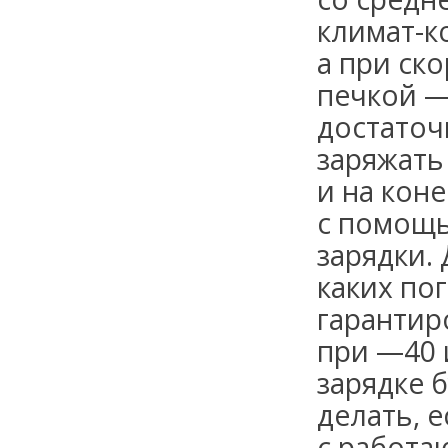
климат-к
а при ск
печкой —
достаточ
заряжать
и на кон
с помощ
зарядки. 
каких по
гарантир
при —40 
зарядке 
делать, 
с работа