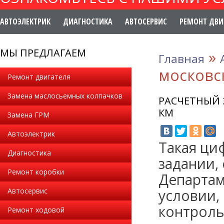
АВТОЭЛЕКТРИК
ДИАГНОСТИКА
АВТОСЕРВИС
РЕМОНТ ДВИ
МЫ ПРЕДЛАГАЕМ
»
Главная
московск
Ремонт двигателя
Замена маслосьемных колпачков
РАСЧЕТНЫЙ 
КМ
Замена ГРМ
Автоэлектрик
Такая ци
Диагностика
задании,
Ремонт коробки
Департам
Автосервис
условии,
контроль
Ремонт ходовой