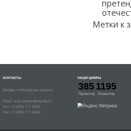
претен
отечес
Метки к з
КОНТАКТЫ
НАШИ ЦИФРЫ
385
1195
Москва, и Московская область
Проектов
Клиентов
Email:
auto-service@rapidly.ru
Тел:
+7 (495) 777-8862
Fax:
+7 (495) 777-8862