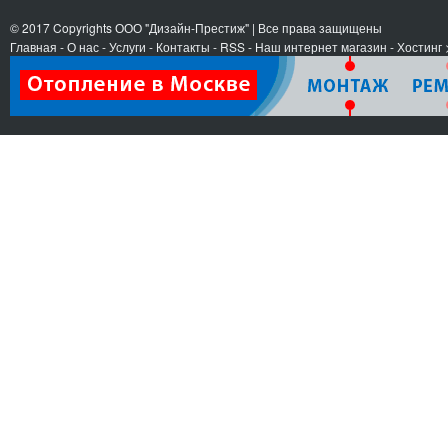
© 2017 Copyrights
ООО "Дизайн-Престиж"
| Все права защищены
Главная
-
О нас
-
Услуги
-
Контакты
- RSS
-
Наш интернет магазин
-
Хостинг