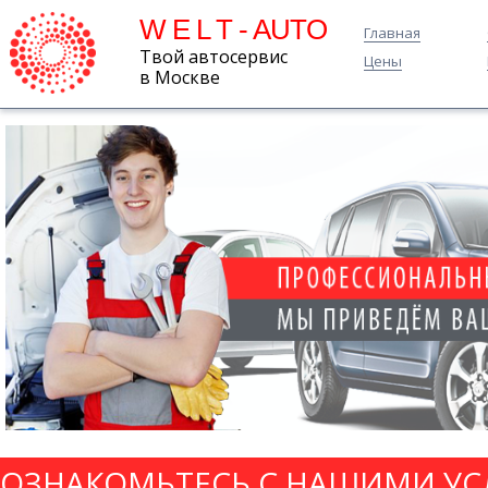
W E L T - AUTO
Главная
Твой автосервис
Цены
в Москве
ОЗНАКОМЬТЕСЬ С НАШИМИ УС