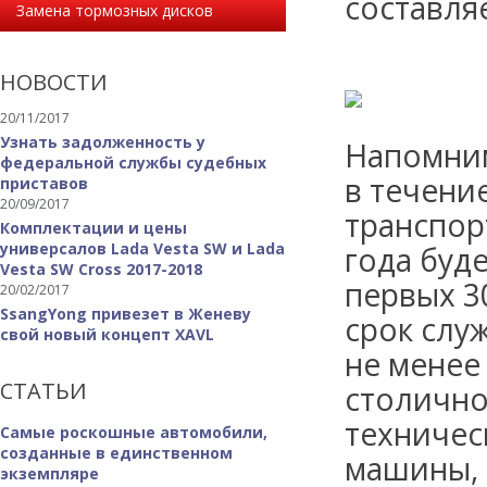
составляе
Замена тормозных дисков
НОВОСТИ
20/11/2017
Узнать задолженность у
Напомним
федеральной службы судебных
в течени
приставов
20/09/2017
транспор
Комплектации и цены
универсалов Lada Vesta SW и Lada
года буд
Vesta SW Cross 2017-2018
первых 3
20/02/2017
SsangYong привезет в Женеву
срок слу
свой новый концепт XAVL
не менее
СТАТЬИ
столично
техничес
Самые роскошные автомобили,
созданные в единственном
машины, 
экземпляре