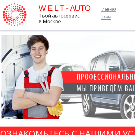
W E L T - AUTO
Главная
Твой автосервис
Цены
в Москве
ОЗНАКОМЬТЕСЬ С НАШИМИ УС