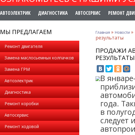
АВТОЭЛЕКТРИК
ДИАГНОСТИКА
АВТОСЕРВИС
РЕМОНТ ДВИ
МЫ ПРЕДЛАГАЕМ
»
»
Главная
Новости
результаты
Ремонт двигателя
ПРОДАЖИ АВ
РЕЗУЛЬТАТЫ
Замена маслосьемных колпачков
Замена ГРМ
В январе
Автоэлектрик
приблизи
Диагностика
автомоби
года. Та
Ремонт коробки
в полуго
Автосервис
следует 
Ремонт ходовой
автопрои