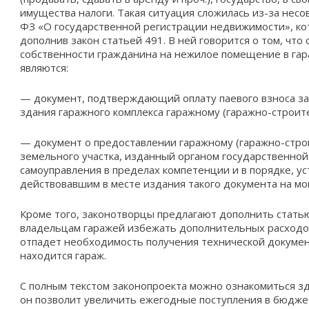
имущества налоги. Такая ситуация сложилась из-за нес
ФЗ «О государственной регистрации недвижимости», кот
дополнив закон статьей 491. В ней говорится о том, что
собственности гражданина на нежилое помещение в га
являются:
— документ, подтверждающий оплату паевого взноса за
здания гаражного комплекса гаражному (гаражно-строит
— документ о предоставлении гаражному (гаражно-стро
земельного участка, изданный органом государственной
самоуправления в пределах компетенции и в порядке, у
действовавшим в месте издания такого документа на мо
Кроме того, законотворцы предлагают дополнить статью
владельцам гаражей избежать дополнительных расходов 
отпадет необходимость получения технической документ
находится гараж.
С полным текстом законопроекта можно ознакомиться зде
он позволит увеличить ежегодные поступления в бюдже