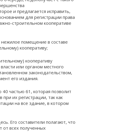
овершенства
орое и предлагается исправить,
 основанием для регистрации права
ражно-строительном кооперативе
 нежилое помещение в составе
ельному) кооперативу;
ительному) кооперативу
 власти или органом местного
становленном законодательством,
мент его издания.
 40 частью 61, которая позволит
при их регистрации, так как
ации на все здание, в котором
сь. Его составители полагают, что
т от всех полученных