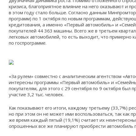
двузначная динамика роста. Помимо отложенного спрос
кризиса, благоприятное влияние на него оказывают и п
в этом году стало больше. Согласно данным Минпромторг
программ) по 1 октября по новым программам, действую
кредитования, а именно «Первый автомобиль» и «Семей
покупателей
44 363 машины
. Всего же в третьем кварта
легковых автомобилей
, то есть выходит, что примерно
по госпрограмме.
«За рулем» совместно с аналитическим агентством «Авто
интересны программы «Первый автомобиль» и «Семейн
покупателям, для этого с 29 сентября по 9 октября был 
участие 3,2 тыс. человек.
Как показывают его итоги, каждому третьему (33,7%) р
но при этом он не может ими воспользоваться, так как пр
же время каждый пятый (19,1%) считает их неинтересн
опрошенных все же планируют приобрести автомобиль п