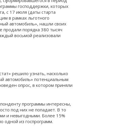
а, сформировавшегося в период
рограммы господдержки, которых
а, с 17 июля (даты старта
щим в рамках льготного
ный автомобиль», нашли своих
ле продали порядка
380 тысяч
 каждый восьмой реализовали
стат» решило узнать, насколько
ый автомобиль» потенциальным
проведен опрос, в котором приняли
еспонденту программы интересны,
осто под них не попадает. В то
ыми и невыгодными. Более 15%
о одной из госпрограмм.