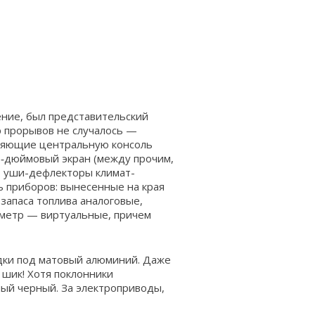
ение, был представительский
ор прорывов не случалось —
иняющие центральную консоль
7‑дюймовый экран (между прочим,
ат уши-дефлекторы климат-
 приборов: вынесенные на края
апаса топлива аналоговые,
ометр — виртуальные, причем
адки под матовый алюминий. Даже
шик! Хотя поклонники
ый черный. За электроприводы,