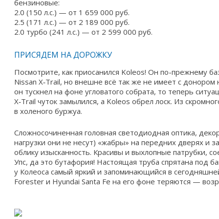
бензиновые:
2.0 (150 л.с.) — от 1 659 000 руб.
2.5 (171 л.с.) — от 2 189 000 руб.
2.0 турбо (241 л.с.) — от 2 599 000 руб.
ПРИСЯДЕМ НА ДОРОЖКУ
Посмотрите, как приосанился Koleos! Он по-прежнему б
Nissan X‑Trail, но внешне всё так же не имеет с доноро
он тускнел на фоне угловатого собрата, то теперь ситу
X‑Trail чуток замылился, а Koleos обрел лоск. Из скромно
в холеного буржуа.
Сложносочиненная головная светодиодная оптика, дек
нагрузки они не несут) «жабры» на передних дверях и 
облику изысканность. Красивы и выхлопные патрубки, с
Упс, да это бутафория! Настоящая труба спрятана под ба
у Колеоса самый яркий и запоминающийся в сегодняшне
Forester и Hyundai Santa Fe на его фоне теряются — возр