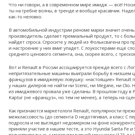
Что ни говори, а в современном мире имидж — всё! Нос
ты на гребне волны, в тренде и вообще красавчик. Наде
как-то неловко.
В автомобильной индустрии реноме марки значит очень 
производитель сделает премиальный продукт, то с бол
найдет спроса. Спросите у людей из Фольксвагена про п
и настроение у них вмиг упадет. С лоукостерами еще сл
среднего ценового сегмента, она, скорее всего, с треском
Вот и Renault в России ассоциируется прежде всего с Ло
непритязательные машины выиграли борьбу в низшем ц
французов в имиджевую ловушку: «настоящие» Renault 
у наших дилеров не найти ни Scenic, ни Megane, ни Clio.
из имиджевого провала уже сделаны. В прошлом году в
Kaptur (не «француз», но тем не менее), а теперь на сц
Как признаются маркетологи Renault, популярности преж
межклассовость (до сегмента D недотягивал, а класс С п
подросла и не выглядит недомерком на фоне конкурентов
приняли участие в нашем тесте, а это Hyundai Santa Fe и
полноприводные, с моторами равной мощности (171 л.с.)