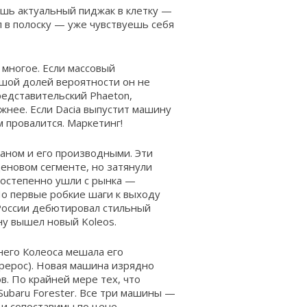
ишь актуальный пиджак в клетку —
л в полоску — уже чувствуешь себя
многое. Если массовый
ьшой долей вероятности он не
редставительский Phaeton,
ожнее. Если Dacia выпустит машину
 провалится. ­Маркетинг!
ганом и его производными. Эти
еновом сегменте, но затянули
постепенно ушли с рынка —
 Но первые робкие шаги к выходу
 России дебютировал стильный
ену вышел новый Koleos.
него Колеоса мешала его
ерерос). Новая машина изрядно
. По крайней мере тех, что
 Subaru Forester. Все три машины —
 и сопоставимы по цене.