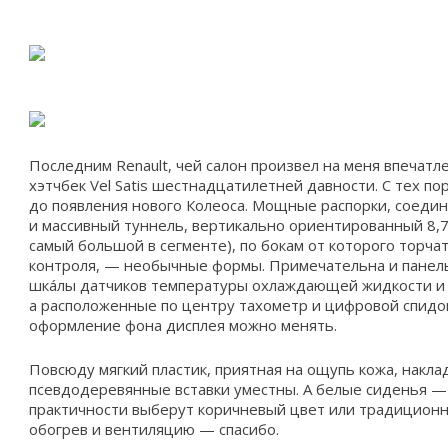
Последним Renault, чей салон произвел на меня впечатл
хэтчбек Vel Satis шестнадцатилетней давности. С тех п
до появления нового Колеоса. Мощные распорки, соед
и массивный туннель, вертикально ориентированный 8,
самый большой в сегменте), по бокам от которого торч
контроля, — необычные формы. Примечательна и панель
шкáлы датчиков температуры охлаждающей жидкости и з
а расположенные по центру тахометр и цифровой спид
оформление фона дисплея можно менять.
Повсюду мягкий пластик, приятная на ощупь кожа, накл
псевдодеревянные вставки уместны. А белые сиденья — 
практичности выберут коричневый цвет или традиционн
обогрев и вентиляцию — спасибо.