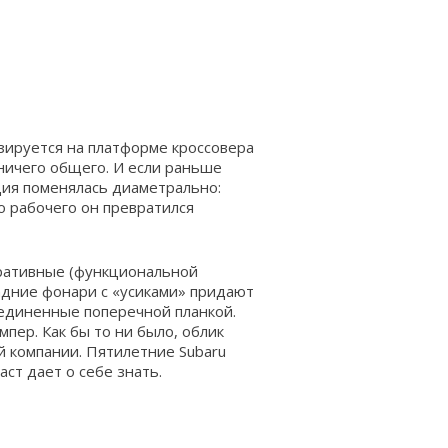
азируется на платформе кроссовера
м ничего общего. И если раньше
ация поменялась диаметрально:
го рабочего он превратился
оративные (функциональной
задние фонари с «усиками» придают
оединенные поперечной планкой.
мпер. Как бы то ни было, облик
й компании. Пятилетние Subaru
аст дает о себе знать.