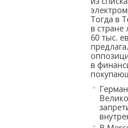
из списк
электром
Тогда в T
в стране
60 тыс. е
предлага
оппозици
в финанс
покупающ
Герман
Велико
запрет
внутре
В Merc