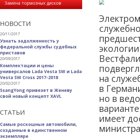
Замена тормозных дисков
Электром
НОВОСТИ
служебно
20/11/2017
предшес
Узнать задолженность у
экологии
федеральной службы судебных
приставов
Вестфали
20/09/2017
Комплектации и цены
подвергл
универсалов Lada Vesta SW и Lada
на служеб
Vesta SW Cross 2017-2018
20/02/2017
в Германи
SsangYong привезет в Женеву
но в вед
свой новый концепт XAVL
варианте
СТАТЬИ
имеет до
Самые роскошные автомобили,
министра
созданные в единственном
экземпляре