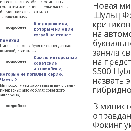
Известные автомобилестроительные
Новая ми
компании или тюнинг-ателье частенько
балуют своих поклонников
Шульц Фо
эксклюзивными…...
критиков
Внедорожники,
подробнее
которым ни один
на автом
сугроб не станет
помехой
буквально
Никакая снежная буря не станет для вас
заняла с
помехой, если вы…...
Самые интересные
на предс
подробнее
советские
S500 Hyb
автомобили,
которые не попали в серию.
назвать 
Часть 2
Мы продолжаем рассказывать вам о самых
гибридно
интересных автомобилях советского
автопрома,…...
В минист
подробнее
оправдан
Фокинг у