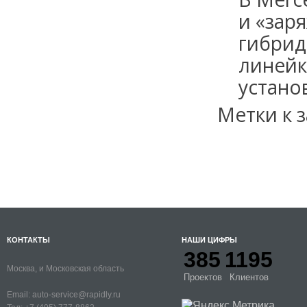
и «зар
гибрид
линейк
устано
Метки к з
КОНТАКТЫ
НАШИ ЦИФРЫ
385
1195
Москва, и Московская область
Проектов
Клиентов
Email:
auto-service@rapidly.ru