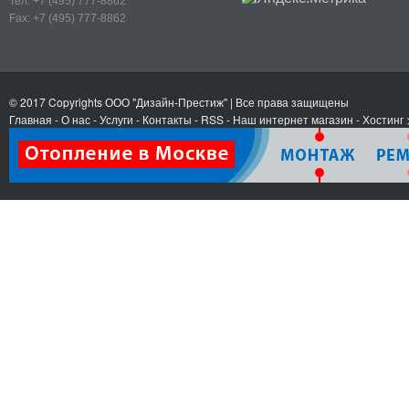
Тел:
+7 (495) 777-8862
Fax:
+7 (495) 777-8862
© 2017 Copyrights
ООО "Дизайн-Престиж"
| Все права защищены
Главная
-
О нас
-
Услуги
-
Контакты
- RSS
-
Наш интернет магазин
-
Хостинг