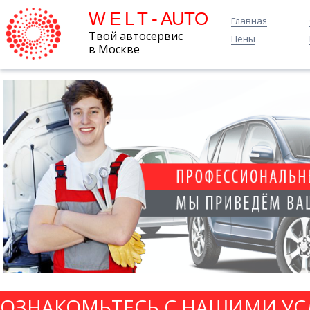
W E L T - AUTO
Главная
Твой автосервис
Цены
в Москве
ОЗНАКОМЬТЕСЬ С НАШИМИ УС