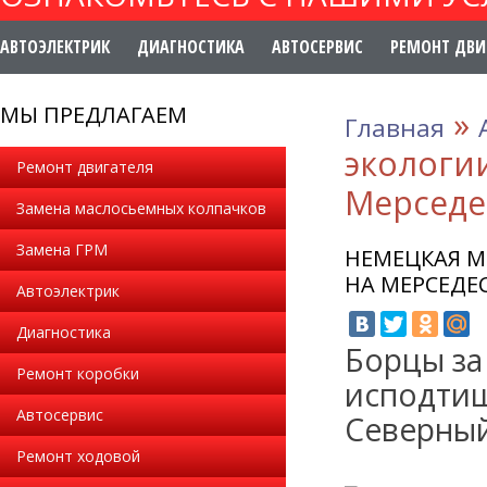
АВТОЭЛЕКТРИК
ДИАГНОСТИКА
АВТОСЕРВИС
РЕМОНТ ДВИ
МЫ ПРЕДЛАГАЕМ
»
Главная
экологи
Ремонт двигателя
Мерседе
Замена маслосьемных колпачков
Замена ГРМ
НЕМЕЦКАЯ М
НА МЕРСЕДЕ
Автоэлектрик
Диагностика
Борцы за
Ремонт коробки
исподтиш
Автосервис
Северный
Ремонт ходовой