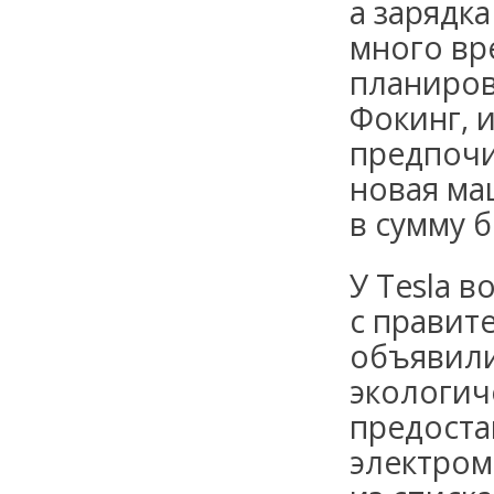
а зарядк
много вр
планиров
Фокинг, 
предпочи
новая ма
в сумму б
У Tesla 
с правит
объявили
экологич
предоста
электром