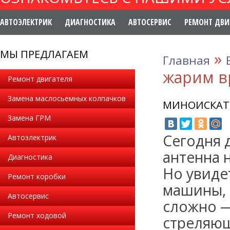
АВТОЭЛЕКТРИК
ДИАГНОСТИКА
АВТОСЕРВИС
РЕМОНТ ДВИ
МЫ ПРЕДЛАГАЕМ
»
Главная
жарим в
Ремонт двигателя
Замена маслосьемных колпачков
МИНОИСКАТ
Замена ГРМ
Сегодня 
Автоэлектрик
антенна 
Диагностика
Но увиде
Ремонт коробки
машины, 
Автосервис
сложно —
Ремонт ходовой
стреляющ