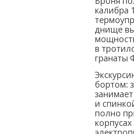
Броня по
калибра 
термоупр
днище вы
мощность
в тротил
гранаты 
Экскурси
бортом: 
занимает
и спинко
полно пр
корпусах
электроп