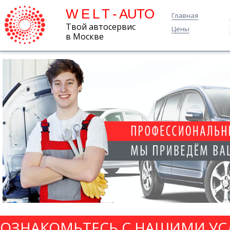
W E L T - AUTO
Главная
Твой автосервис
Цены
в Москве
ОЗНАКОМЬТЕСЬ С НАШИМИ УС