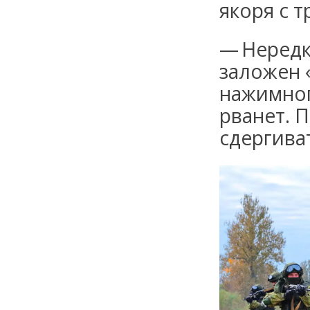
якоря с т
— Нередк
заложен 
нажимног
рванет. 
сдергива