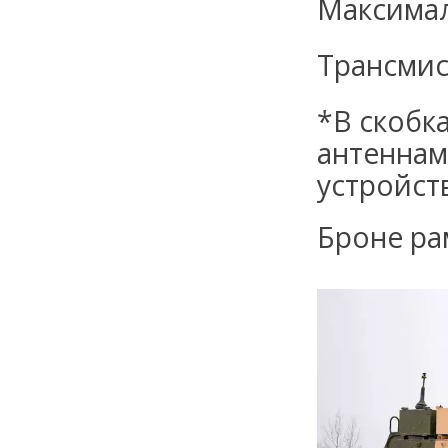
Максимал
Трансми
*В скобк
антенна
устройст
Броне ра