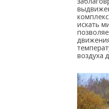
заблагов
выдвижен
комплекс
искать м
позволяе
движения
температ
воздуха д