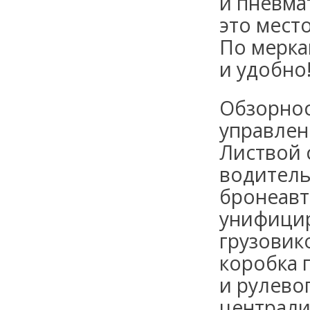
и пневма
это мест
По мерка
и удобно
Обзорнос
управлен
Листвой 
водитель
бронеавт
унифицир
грузовик
коробка 
и рулево
централи