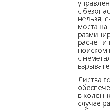
управлен
с безопас
нельзя, 
моста на
разминир
расчет и
поиском 
с немета
взрывате
Листва го
обеспече
в колонн
случае р