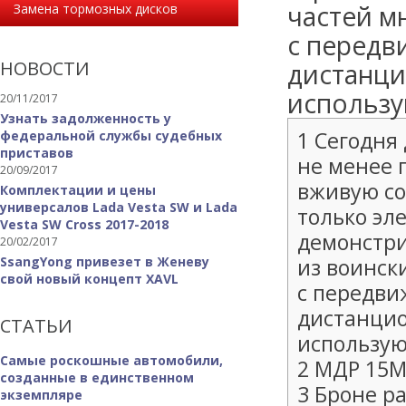
частей м
Замена тормозных дисков
с перед
НОВОСТИ
дистанци
использу
20/11/2017
Узнать задолженность у
1 Сегодня
федеральной службы судебных
приставов
не менее 
20/09/2017
вживую с
Комплектации и цены
универсалов Lada Vesta SW и Lada
только эл
Vesta SW Cross 2017-2018
демонстри
20/02/2017
SsangYong привезет в Женеву
из воинск
свой новый концепт XAVL
с передв
дистанцио
СТАТЬИ
использую
Самые роскошные автомобили,
2 МДР 15М
созданные в единственном
3 Броне р
экземпляре