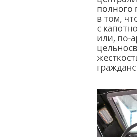
полного 
в том, ч
с капотн
или, по-
цельносв
жесткост
гражданс