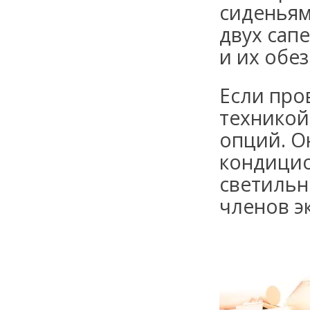
сиденьям
двух сап
и их обе
Если про
техникой
опций. О
кондици
светильн
членов э