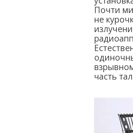
установк
Почти ми
не куроч
излучени
радиоапп
Естестве
одиночны
взрывном
часть та