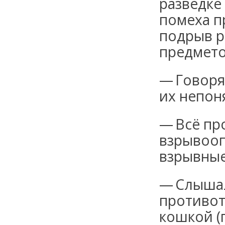
разведке
помеха 
подрыв 
предмето
— Говоря
их непон
— Всё пр
взрывооп
взрывные
— Слышал
противот
кошкой (