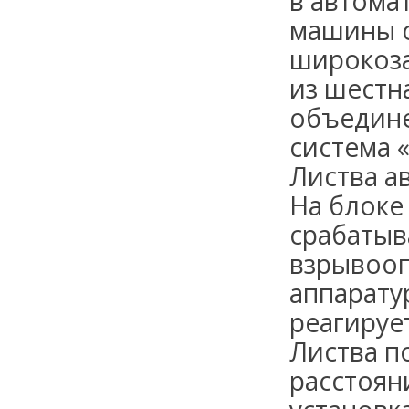
в автома
машины с
широкоз
из шестн
объеди­н
система 
Листва а
На блоке
срабатыв
взрывооп
аппарату
реагируе
Листва п
расстоян