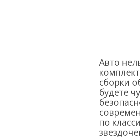
Авто нел
комплекта
сборки о
будете ч
безопасн
современ
по класс
звездоче