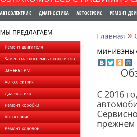
АВТОЭЛЕКТРИК
ДИАГНОСТИКА
АВТОСЕРВИС
РЕМОНТ ДВИ
МЫ ПРЕДЛАГАЕМ
»
Главная
Ремонт двигателя
МИНИВЭНЫ 
Замена маслосьемных колпачков
Об
Замена ГРМ
Автоэлектрик
С 2016 г
Диагностика
автомоби
Ремонт коробки
Сервисно
Автосервис
прежнем 
Ремонт ходовой