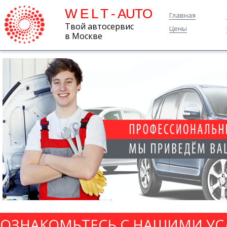
W E L T - AUTO
Главная
Твой автосервис
Цены
в Москве
ОЗНАКОМЬТЕСЬ С НАШИМИ УС