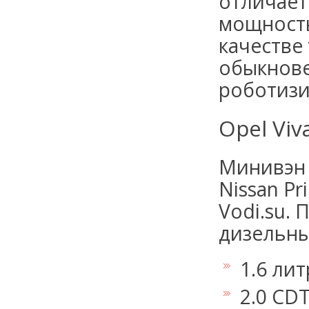
отличает
мощность
качестве
обыкнове
роботизи
Opel Viv
Минивэн н
Nissan Pr
Vodi.su.
дизельны
1.6 лит
2.0 CDTi