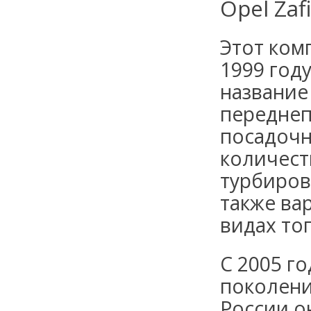
Opel Zaf
Этот ком
1999 год
название 
переднеп
посадочн
количест
турбиров
также ва
видах то
С 2005 г
поколения
России о