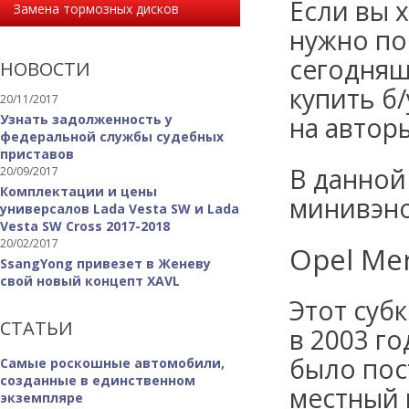
Если вы 
Замена тормозных дисков
нужно по
сегодняш
НОВОСТИ
купить б/
20/11/2017
Узнать задолженность у
на автор
федеральной службы судебных
приставов
В данной
20/09/2017
Комплектации и цены
минивэно
универсалов Lada Vesta SW и Lada
Vesta SW Cross 2017-2018
20/02/2017
Opel Mer
SsangYong привезет в Женеву
свой новый концепт XAVL
Этот суб
СТАТЬИ
в 2003 го
было пос
Самые роскошные автомобили,
созданные в единственном
местный 
экземпляре