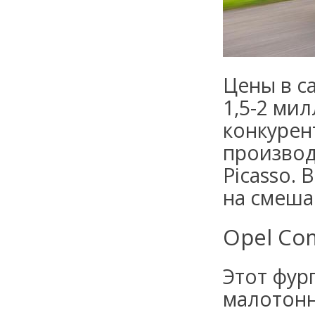
Цены в с
1,5-2 ми
конкурен
производи
Picasso. 
на смеша
Opel Co
Этот фур
малотонн