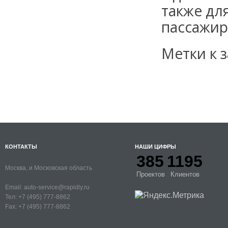
также дл
пассажирс
Метки к з
КОНТАКТЫ
НАШИ ЦИФРЫ
385
1195
Москва, и Московская область
Проектов
Клиентов
Email:
auto-service@rapidly.ru
Тел:
+7 (495) 777-8862
Fax:
+7 (495) 777-8862