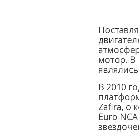
Поставля
двигател
атмосфе
мотор. В
являлись 
В 2010 г
платформ
Zafira, о
Euro NCA
звездоче