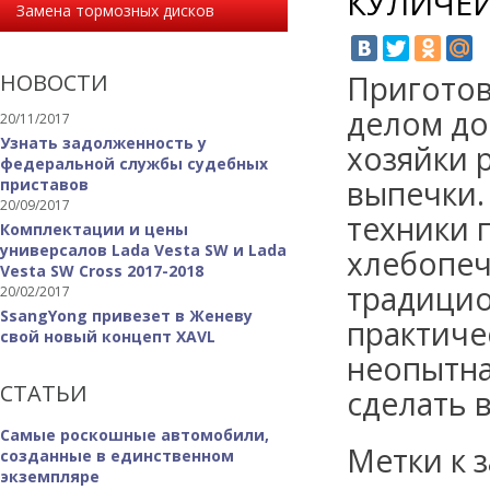
КУЛИЧЕЙ
Замена тормозных дисков
НОВОСТИ
Приготов
делом до
20/11/2017
Узнать задолженность у
хозяйки 
федеральной службы судебных
выпечки. 
приставов
20/09/2017
техники 
Комплектации и цены
универсалов Lada Vesta SW и Lada
хлебопеч
Vesta SW Cross 2017-2018
традицио
20/02/2017
SsangYong привезет в Женеву
практиче
свой новый концепт XAVL
неопытна
СТАТЬИ
сделать в
Самые роскошные автомобили,
Метки к з
созданные в единственном
экземпляре