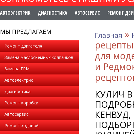
АВТОЭЛЕКТРИК
ДИАГНОСТИКА
АВТОСЕРВИС
РЕМОНТ ДВИ
МЫ ПРЕДЛАГАЕМ
»
Главная
рецепты
Ремонт двигателя
для мод
Замена маслосьемных колпачков
и Редмо
Замена ГРМ
рецептов
Автоэлектрик
КУЛИЧ В
Диагностика
ПОДРОБ
Ремонт коробки
КЕНВУД,
Автосервис
ПОДБОРК
Ремонт ходовой