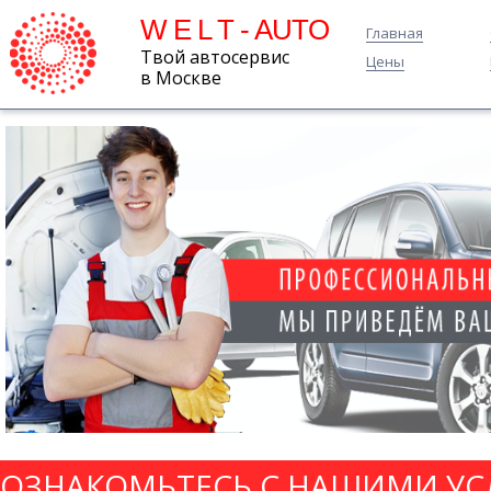
W E L T - AUTO
Главная
Твой автосервис
Цены
в Москве
ОЗНАКОМЬТЕСЬ С НАШИМИ УС