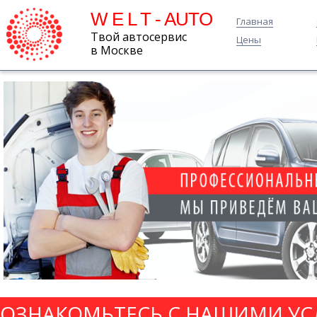
W E L T - AUTO
Главная
Твой автосервис
Цены
в Москве
ОЗНАКОМЬТЕСЬ С НАШИМИ УС