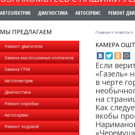
АВТОЭЛЕКТРИК
ДИАГНОСТИКА
АВТОСЕРВИС
РЕМОНТ ДВИ
МЫ ПРЕДЛАГАЕМ
»
»
Главная
Новости
КАМЕРА ОШТ
Ремонт двигателя
Замена маслосьемных колпачков
Если вери
Замена ГРМ
«Газель» 
в черте г
Автоэлектрик
необычног
Диагностика
на страни
Ремонт коробки
Как следу
якобы про
Автосервис
Нариманов
Ремонт ходовой
«Черемушк