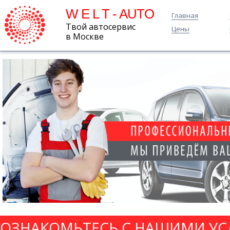
W E L T - AUTO
Главная
Твой автосервис
Цены
в Москве
ОЗНАКОМЬТЕСЬ С НАШИМИ УС