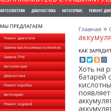
АВТОЭЛЕКТРИК
ДИАГНОСТИКА
АВТОСЕРВИС
РЕМОНТ ДВИ
МЫ ПРЕДЛАГАЕМ
»
Главная
аккумул
Ремонт двигателя
Замена маслосьемных колпачков
КАК ЗАРЯДИ
Замена ГРМ
Автоэлектрик
Хоть на 
батарей 
Диагностика
кислотны
Ремонт коробки
появляет
Автосервис
аккумуля
Ремонт ходовой
аккумуля