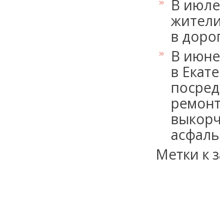
В июле
жители
в доро
В июне
в Екат
посред
ремонт
выкорч
асфаль
Метки к з