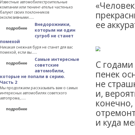
Известные автомобилестроительные
«Человек 
компании или тюнинг-ателье частенько
прекрасн
балуют своих поклонников
эксклюзивными…...
ее аккура
Внедорожники,
подробнее
которым ни один
сугроб не станет
помехой
Никакая снежная буря не станет для вас
помехой, если вы…...
Самые интересные
С годами
подробнее
советские
автомобили,
пенек ос
которые не попали в серию.
не страш
Часть 2
Мы продолжаем рассказывать вам о самых
и, вероят
интересных автомобилях советского
автопрома,…...
конечно,
подробнее
отремонт
и куда м