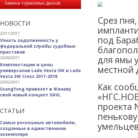
Замена тормозных дисков
Срез пня
НОВОСТИ
импланти
20/11/2017
под Бара
Узнать задолженность у
федеральной службы судебных
благопол
приставов
для ямы 
20/09/2017
Комплектации и цены
местной 
универсалов Lada Vesta SW и Lada
Vesta SW Cross 2017-2018
20/02/2017
Как сооб
SsangYong привезет в Женеву
«НГС.НОВ
свой новый концепт XAVL
проекта 
СТАТЬИ
пенькову
Самые роскошные автомобили,
умельцев
созданные в единственном
экземпляре