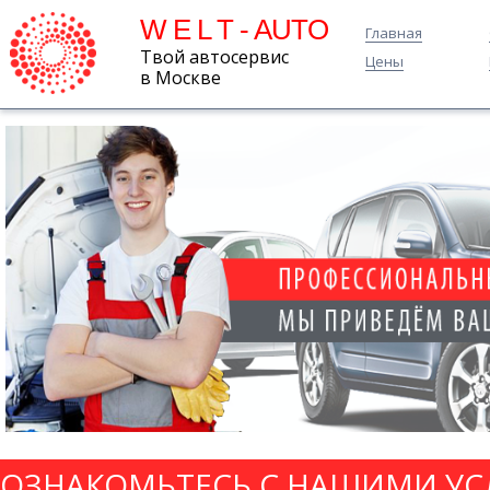
W E L T - AUTO
Главная
Твой автосервис
Цены
в Москве
ОЗНАКОМЬТЕСЬ С НАШИМИ УС