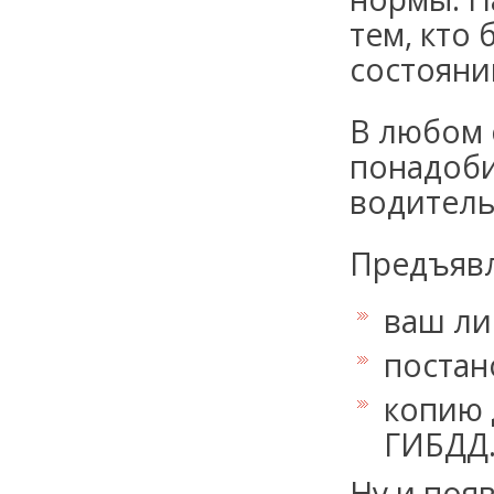
тем, кто 
состояни
В любом 
понадоби
водитель
Предъявл
ваш ли
постан
копию 
ГИБДД
Ну и поя