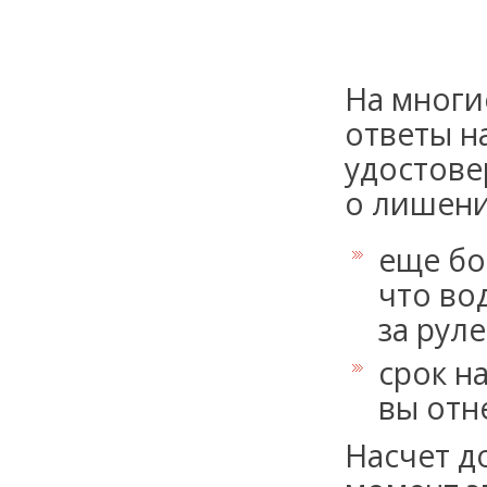
На многи
ответы на
удостове
о лишени
еще бо
что во
за руле
срок н
вы отн
Насчет д