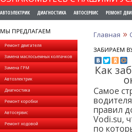
АВТОЭЛЕКТРИК
ДИАГНОСТИКА
АВТОСЕРВИС
РЕМОНТ ДВИ
МЫ ПРЕДЛАГАЕМ
»
Главная
Ремонт двигателя
ЗАБИРАЕМ В
Замена маслосьемных колпачков
Как за
Замена ГРМ
о
Автоэлектрик
Самое ст
Диагностика
водителя
Ремонт коробки
правил д
Автосервис
Vodi.su, 
Ремонт ходовой
по котор