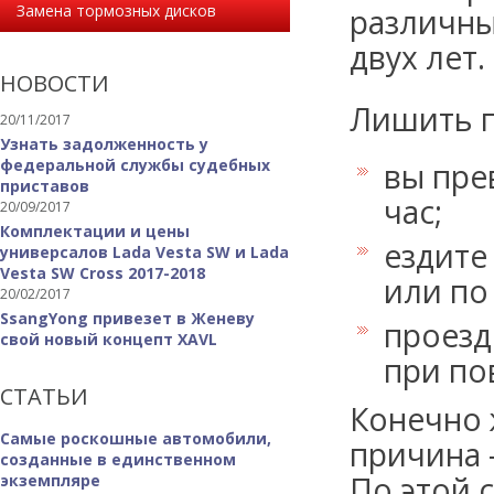
Замена тормозных дисков
различны
двух лет.
НОВОСТИ
Лишить п
20/11/2017
Узнать задолженность у
федеральной службы судебных
вы пре
приставов
час;
20/09/2017
Комплектации и цены
ездите
универсалов Lada Vesta SW и Lada
Vesta SW Cross 2017-2018
или по
20/02/2017
SsangYong привезет в Женеву
проезд
свой новый концепт XAVL
при по
СТАТЬИ
Конечно 
Самые роскошные автомобили,
причина 
созданные в единственном
По этой 
экземпляре