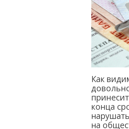
Как види
довольно
принесит
конца ср
нарушать
на общес