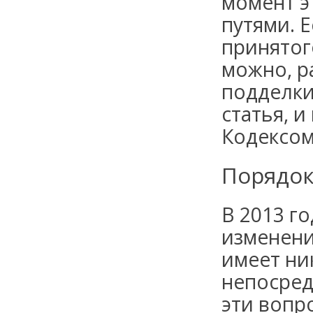
момент э
путями
. 
принятог
можно, ра
подделки
статья, 
Кодексом
Порядок
В 2013 г
изменени
имеет ни
непосред
эти вопр