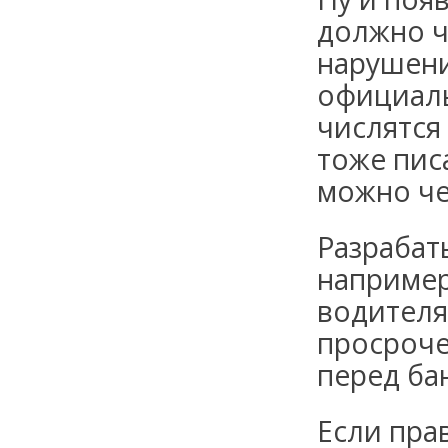
должно ч
нарушен
официаль
числятся
тоже
пис
можно че
Разрабат
например
водителя
просроче
перед ба
Если пра