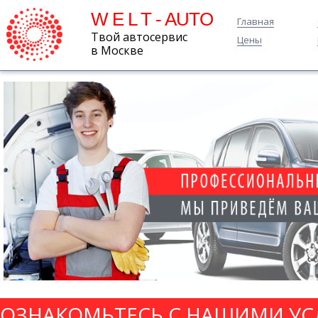
W E L T - AUTO
Главная
Твой автосервис
Цены
в Москве
ОЗНАКОМЬТЕСЬ С НАШИМИ УС