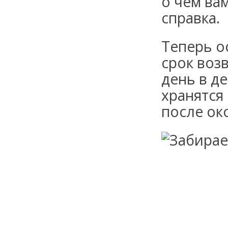
о чем ва
справка.
Теперь о
срок воз
день в д
хранятся
после ок