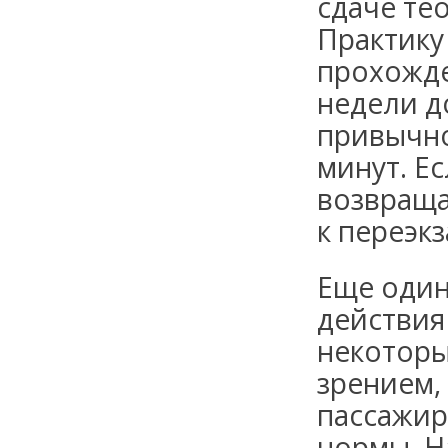
сдаче те
Практику
прохожде
недели д
привычно
минут. Е
возвраща
к переэкз
Еще один
действия
некоторы
зрением,
пассажир
нормы.
Н