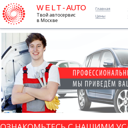
W E L T - AUTO
Главная
Твой автосервис
Цены
в Москве
ОЗНАКОМЬТЕСЬ С НАШИМИ УС