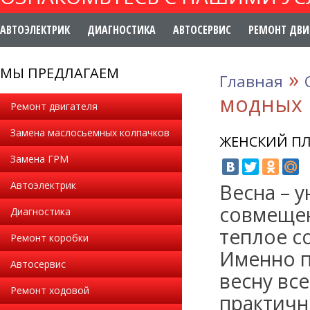
АВТОЭЛЕКТРИК
ДИАГНОСТИКА
АВТОСЕРВИС
РЕМОНТ ДВИ
МЫ ПРЕДЛАГАЕМ
»
Главная
модных 
Ремонт двигателя
Замена маслосьемных колпачков
ЖЕНСКИЙ ПЛ
Замена ГРМ
Автоэлектрик
Весна – 
совмещен
Диагностика
теплое с
Ремонт коробки
Именно п
Автосервис
весну вс
Ремонт ходовой
практичн