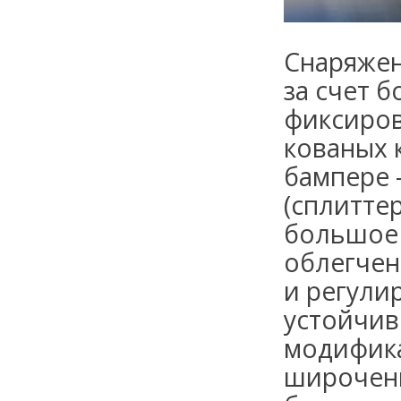
Снаряженн
за счет б
фиксиров
кованых 
бампере 
(сплитте
большое 
облегчен
и регули
устойчив
модифика
широченн