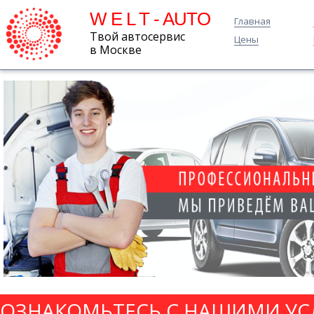
W E L T - AUTO
Главная
Твой автосервис
Цены
в Москве
ОЗНАКОМЬТЕСЬ С НАШИМИ УС