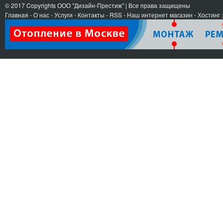
© 2017 Copyrights
ООО "Дизайн-Престиж"
| Все права защищены
Главная
-
О нас
-
Услуги
-
Контакты
- RSS
-
Наш интернет магазин
-
Хостинг