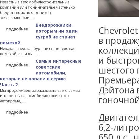
Известные автомобилестроительные
компании или тюнинг-ателье частенько
балуют своих поклонников
эксклюзивными…...
Внедорожники,
Chevrole
подробнее
которым ни один
сугроб не станет
в продаж
помехой
коллекци
Никакая снежная буря не станет для вас
помехой, если вы…...
и быстро
Самые интересные
подробнее
советские
шестого п
автомобили,
Премьера
которые не попали в серию.
Часть 2
Дэйтона 
Мы продолжаем рассказывать вам о самых
интересных автомобилях советского
гоночной
автопрома,…...
подробнее
Двигател
6,2-литр
650 л.с.,