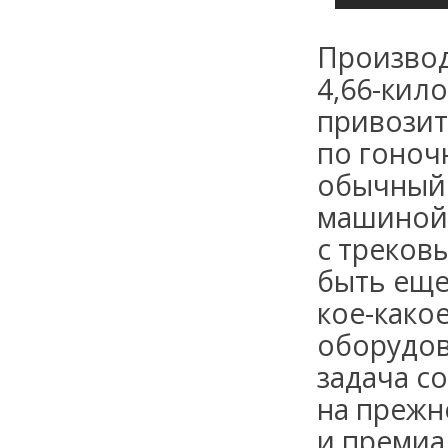
Производ
4,66-кил
привозит
по гоноч
обычный 
машиной 
с трековы
быть еще
кое-како
оборудов
задача с
на прежн
и премиа