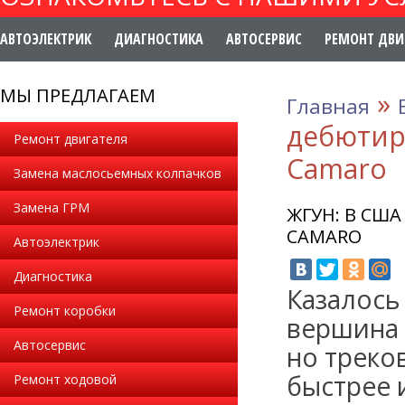
АВТОЭЛЕКТРИК
ДИАГНОСТИКА
АВТОСЕРВИС
РЕМОНТ ДВИ
МЫ ПРЕДЛАГАЕМ
»
Главная
дебютир
Ремонт двигателя
Camaro
Замена маслосьемных колпачков
Замена ГРМ
ЖГУН: В СШ
CAMARO
Автоэлектрик
Диагностика
Казалось
Ремонт коробки
вершина 
Автосервис
но треко
быстрее 
Ремонт ходовой