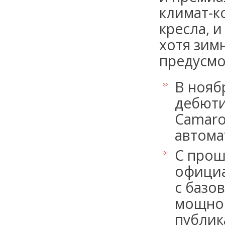
климат-к
кресла, и
хотя зим
предусм
В нояб
дебюти
Camaro
автома
С прош
официа
с базо
мощнос
публик