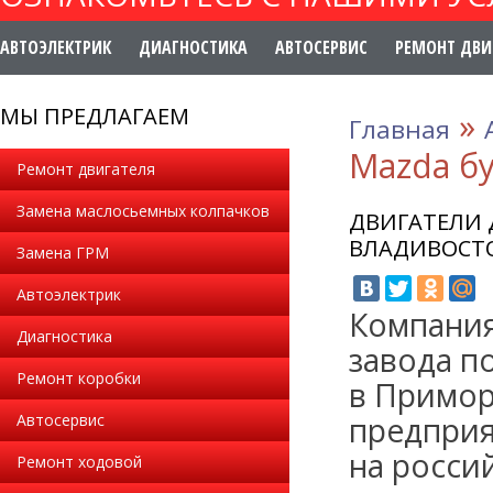
АВТОЭЛЕКТРИК
ДИАГНОСТИКА
АВТОСЕРВИС
РЕМОНТ ДВИ
МЫ ПРЕДЛАГАЕМ
»
Главная
Mazda б
Ремонт двигателя
Замена маслосьемных колпачков
ДВИГАТЕЛИ 
ВЛАДИВОСТ
Замена ГРМ
Автоэлектрик
Компания
Диагностика
завода п
Ремонт коробки
в Примор
Автосервис
предприя
на росси
Ремонт ходовой