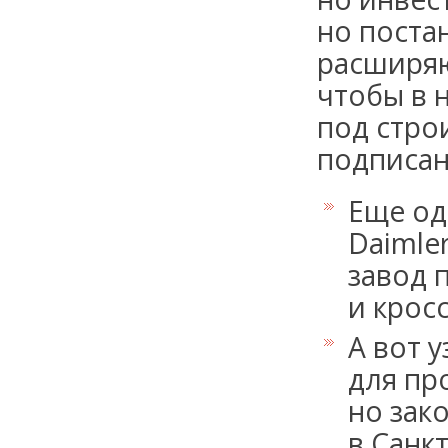
но поста
расширяю
чтобы в 
под стро
подписан
Еще од
Daimle
завод 
и крос
А вот 
для пр
но зак
в Санк