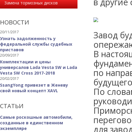
в другие 
Замена тормозных дисков
НОВОСТИ
20/11/2017
Завод бу
Узнать задолженность у
опережаю
федеральной службы судебных
приставов
В настоя
20/09/2017
фундамен
Комплектации и цены
универсалов Lada Vesta SW и Lada
по напра
Vesta SW Cross 2017-2018
20/02/2017
будущего
SsangYong привезет в Женеву
По слова
свой новый концепт XAVL
руководи
СТАТЬИ
Приморск
Самые роскошные автомобили,
перегово
созданные в единственном
для завод
экземпляре