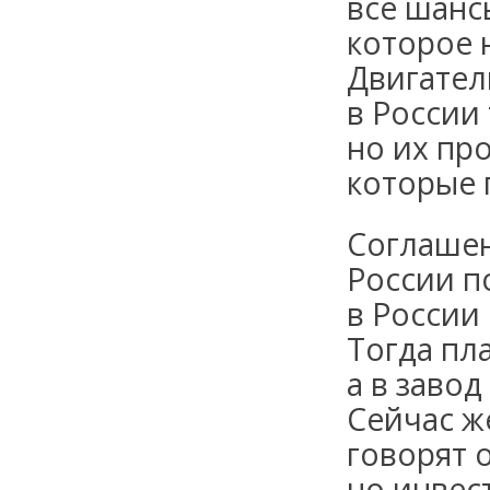
все шанс
которое 
Двигател
в России 
но их пр
которые 
Соглаше
России п
в России
Тогда пл
а в завод
Сейчас ж
говорят 
но инвес