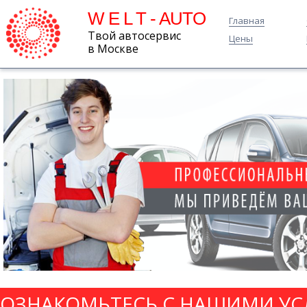
W E L T - AUTO
Главная
Твой автосервис
Цены
в Москве
ОЗНАКОМЬТЕСЬ С НАШИМИ УС