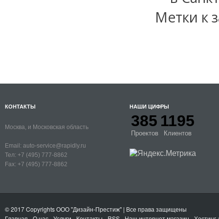
Метки к з
КОНТАКТЫ
НАШИ ЦИФРЫ
385
1195
Москва, и Московская область
Проектов
Клиентов
Email:
auto-service@rapidly.ru
Тел:
+7 (495) 777-8862
Fax:
+7 (495) 777-8862
© 2017 Copyrights
ООО "Дизайн-Престиж"
| Все права защищены
Главная
-
О нас
-
Услуги
-
Контакты
- RSS
-
Наш интернет магазин
-
Хостинг