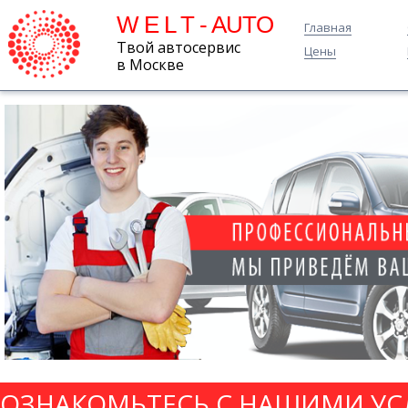
W E L T - AUTO
Главная
Твой автосервис
Цены
в Москве
ОЗНАКОМЬТЕСЬ С НАШИМИ УС