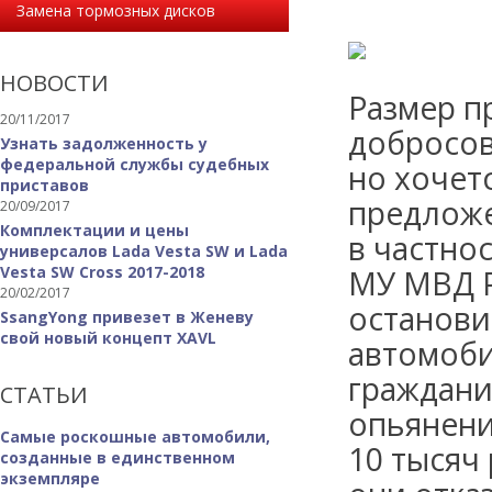
Замена тормозных дисков
НОВОСТИ
Размер п
20/11/2017
добросов
Узнать задолженность у
федеральной службы судебных
но хочет
приставов
предложе
20/09/2017
Комплектации и цены
в частно
универсалов Lada Vesta SW и Lada
Vesta SW Cross 2017-2018
МУ МВД Р
20/02/2017
останови
SsangYong привезет в Женеву
свой новый концепт XAVL
автомоби
граждани
СТАТЬИ
опьянени
Самые роскошные автомобили,
10 тысяч
созданные в единственном
экземпляре