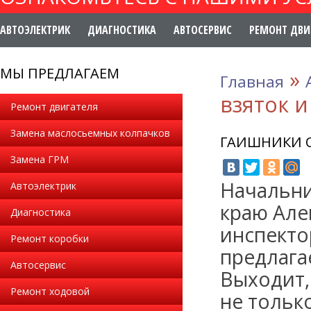
АВТОЭЛЕКТРИК
ДИАГНОСТИКА
АВТОСЕРВИС
РЕМОНТ ДВИ
МЫ ПРЕДЛАГАЕМ
»
Главная
взяток 
Ремонт двигателя
Замена маслосьемных колпачков
ГАИШНИКИ О
Замена ГРМ
Начальни
Автоэлектрик
краю Але
Диагностика
инспекто
Ремонт коробки
предлага
Автосервис
Выходит,
Ремонт ходовой
не тольк