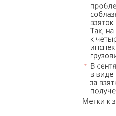
пробле
соблаз
взяток
Так, н
к четы
инспек
грузов
В сент
в виде
за взят
получе
Метки к з