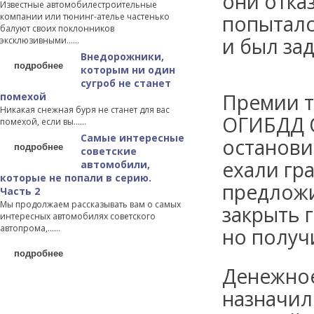
они отка
Известные автомобилестроительные
компании или тюнинг-ателье частенько
попыталс
балуют своих поклонников
и был за
эксклюзивными…...
Внедорожники,
подробнее
которым ни один
сугроб не станет
Премии т
помехой
Никакая снежная буря не станет для вас
ОГИБДД О
помехой, если вы…...
Самые интересные
останови
подробнее
советские
ехали гр
автомобили,
которые не попали в серию.
предложи
Часть 2
Мы продолжаем рассказывать вам о самых
закрыть 
интересных автомобилях советского
автопрома,…...
но получ
подробнее
Денежное
назначил