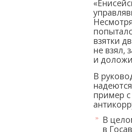
«Енисейс
управляв
Несмотря
попыталс
взятки д
не взял,
и доложил
В руково
надеются
пример с
антикорр
В цело
в Госа