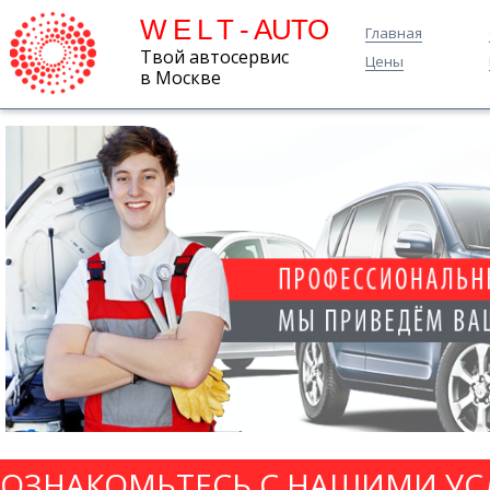
W E L T - AUTO
Главная
Твой автосервис
Цены
в Москве
ОЗНАКОМЬТЕСЬ С НАШИМИ УС