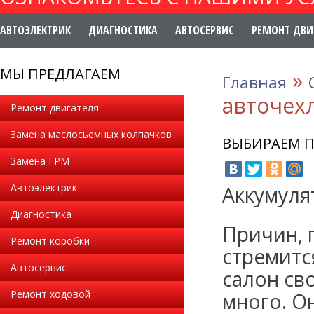
АВТОЭЛЕКТРИК
ДИАГНОСТИКА
АВТОСЕРВИС
РЕМОНТ ДВИ
МЫ ПРЕДЛАГАЕМ
»
Главная
авточех
Ремонт двигателя
Замена маслосьемных колпачков
ВЫБИРАЕМ П
Замена ГРМ
Автоэлектрик
Аккумуля
Диагностика
Причин, 
Ремонт коробки
стремитс
Автосервис
салон св
Ремонт ходовой
много. О