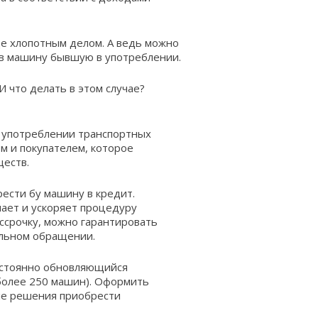
ще хлопотным делом. А ведь можно
ив машину бывшую в употреблении.
И что делать в этом случае?
 употреблении транспортных
м и покупателем, которое
ществ.
рести бу машину в кредит.
чает и ускоряет процедуру
ассрочку, можно гарантировать
ельном обращении.
постоянно обновляющийся
более 250 машин). Оформить
сле решения приобрести