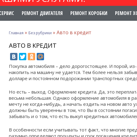
СЕРВИС
РЕМОНТ ДВИГАТЕЛЯ
РЕМОНТ КОРОБКИ
РЕМОНТ Х
»
»
Авто в кредит
Главная
Без рубрики
АВТО В КРЕДИТ
Покупка автомобиля – дело дорогостоящее. И порой, из-
накопить на машину не удается. Тем более нельзя забы
долларе и постоянном подорожании транспортных средс
Но есть – выход. Оформление кредита. Да, это переплат
весьма небольшая. Однако оформление автомобиля в рас
мечту не когда-нибудь, а начать ездить на новом авто у
должны быть уверенны в том, что Вы в состоянии погасит
забывать и о том, что есть
выкуп кредитных автомобиле
В особенности если учитывать тот факт, что многие пр
разумно определяют проценты и срок погашения кредит