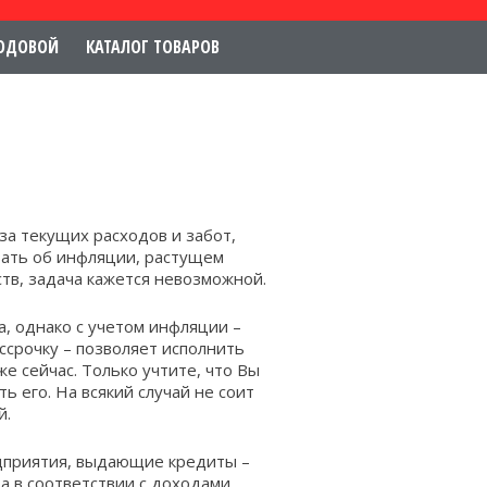
ОДОВОЙ
КАТАЛОГ ТОВАРОВ
за текущих расходов и забот,
вать об инфляции, растущем
тв, задача кажется невозможной.
а, однако с учетом инфляции –
срочку – позволяет исполнить
же сейчас. Только учтите, что Вы
ь его. На всякий случай не соит
й
.
едприятия, выдающие кредиты –
а в соответствии с доходами